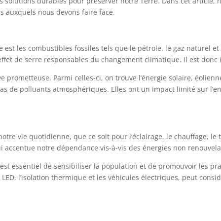
 solutions durables pour préserver notre Terre. Dans cet article, 
éfis auxquels nous devons faire face.
 est les combustibles fossiles tels que le pétrole, le gaz naturel 
effet de serre responsables du changement climatique. Il est donc i
ve prometteuse. Parmi celles-ci, on trouve l’énergie solaire, éolie
as de polluants atmosphériques. Elles ont un impact limité sur l’e
notre vie quotidienne, que ce soit pour l’éclairage, le chauffage, l
i accentue notre dépendance vis-à-vis des énergies non renouvela
st essentiel de sensibiliser la population et de promouvoir les pra
s LED, l’isolation thermique et les véhicules électriques, peut con