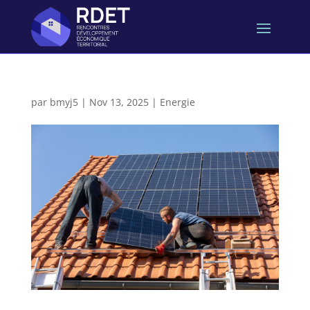
par
bmyj5
|
Nov 13, 2025
|
Energie