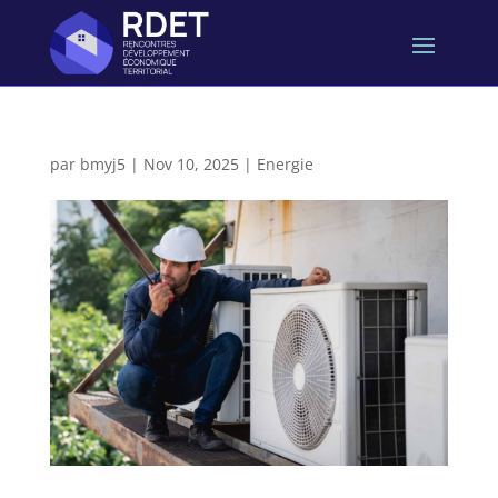
par
bmyj5
|
Nov 10, 2025
|
Energie