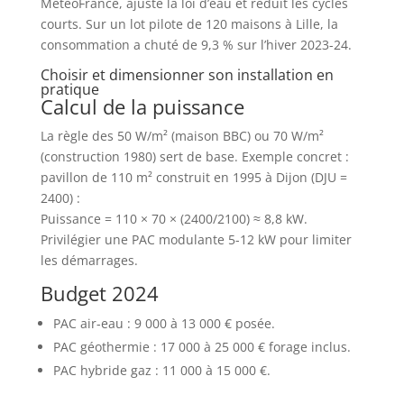
MeteoFrance, ajuste la loi d’eau et réduit les cycles
courts. Sur un lot pilote de 120 maisons à Lille, la
consommation a chuté de 9,3 % sur l’hiver 2023-24.
Choisir et dimensionner son installation en
pratique
Calcul de la puissance
La règle des 50 W/m² (maison BBC) ou 70 W/m²
(construction 1980) sert de base. Exemple concret :
pavillon de 110 m² construit en 1995 à Dijon (DJU =
2400) :
Puissance = 110 × 70 × (2400/2100) ≈ 8,8 kW.
Privilégier une PAC modulante 5-12 kW pour limiter
les démarrages.
Budget 2024
PAC air-eau : 9 000 à 13 000 € posée.
PAC géothermie : 17 000 à 25 000 € forage inclus.
PAC hybride gaz : 11 000 à 15 000 €.